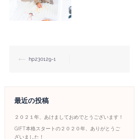
投
⟵
hp230129-1
稿
ナ
ビ
ゲ
最近の投稿
ー
シ
２０２１年、あけましておめでとうございます！
ョ
GIFT本格スタートの２０２０年、ありがとうご
ン
ざいました！