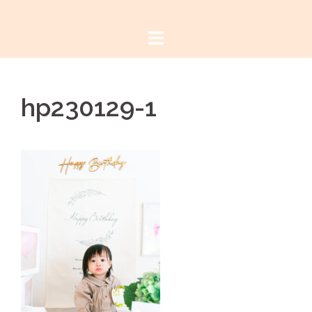
コ
ン
テ
ン
ツ
hp230129-1
へ
ス
キ
ッ
プ