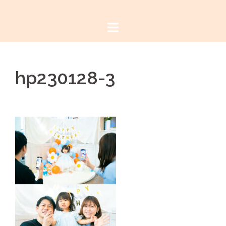
コ
ン
テ
ン
ツ
hp230128-3
へ
ス
キ
ッ
プ