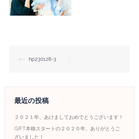
投
⟵
hp230128-3
稿
ナ
ビ
ゲ
最近の投稿
ー
シ
２０２１年、あけましておめでとうございます！
ョ
GIFT本格スタートの２０２０年、ありがとうご
ン
ざいました！