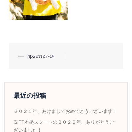
投
⟵
hp221127-15
稿
ナ
ビ
ゲ
最近の投稿
ー
シ
２０２１年、あけましておめでとうございます！
ョ
GIFT本格スタートの２０２０年、ありがとうご
ン
ざいました！