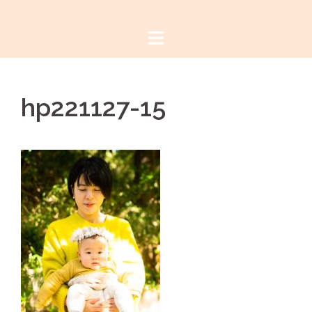
コ
ン
テ
ン
ツ
hp221127-15
へ
ス
キ
ッ
プ