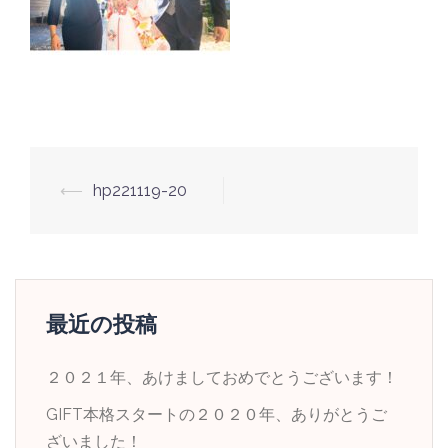
投
⟵
hp221119-20
稿
ナ
ビ
ゲ
最近の投稿
ー
シ
２０２１年、あけましておめでとうございます！
ョ
GIFT本格スタートの２０２０年、ありがとうご
ン
ざいました！