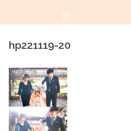
コ
ン
テ
ン
ツ
hp221119-20
へ
ス
キ
ッ
プ