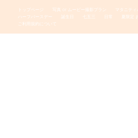
トップページ
写真 or ムービー撮影プラン
マタニティ
ハーフバースデー
誕生日
七五三
日常
夏限定 
ご利用規約について