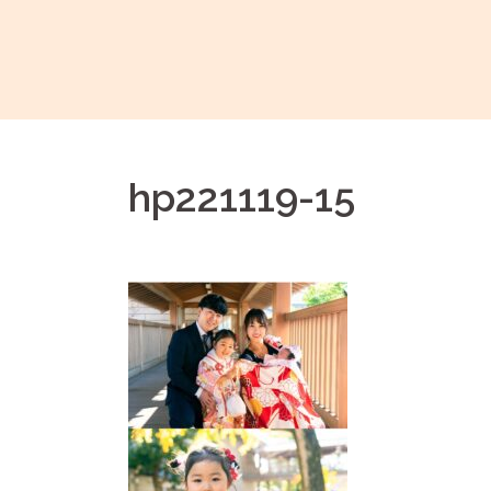
コ
ン
テ
ン
ツ
へ
hp221119-15
ス
キ
ッ
プ