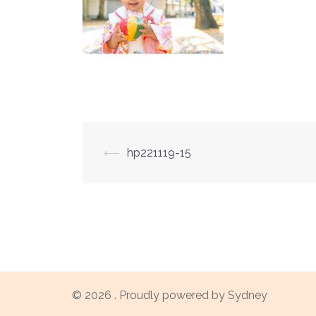
投
⟵
hp221119-15
稿
ナ
ビ
ゲ
© 2026 . Proudly powered by
Sydney