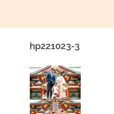
コ
ン
テ
ン
ツ
へ
hp221023-3
ス
キ
ッ
プ