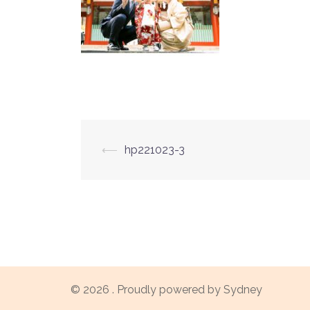
投
⟵
hp221023-3
稿
ナ
ビ
ゲ
© 2026 . Proudly powered by
Sydney