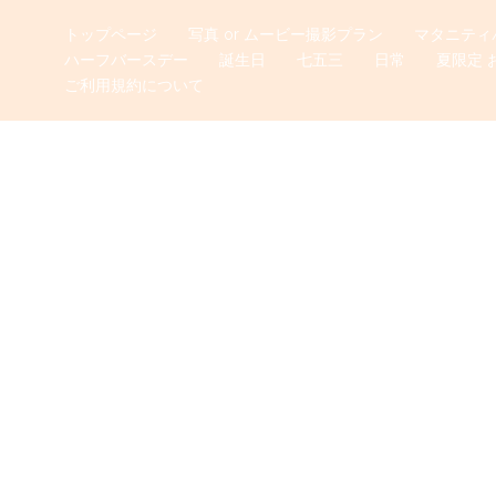
トップページ
写真 or ムービー撮影プラン
マタニティ
ハーフバースデー
誕生日
七五三
日常
夏限定 
ご利用規約について