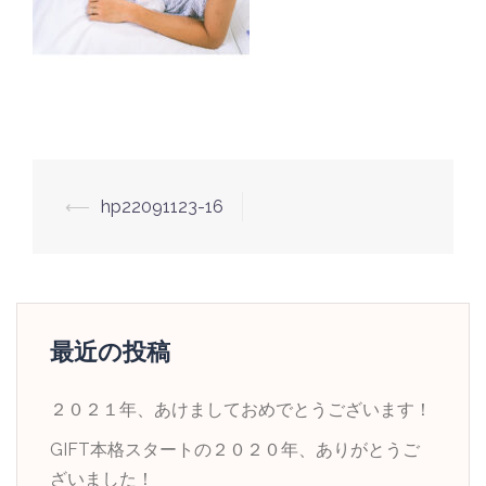
投
⟵
hp22091123-16
稿
ナ
ビ
ゲ
最近の投稿
ー
シ
２０２１年、あけましておめでとうございます！
ョ
GIFT本格スタートの２０２０年、ありがとうご
ン
ざいました！