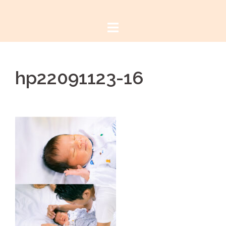
コ
ン
テ
ン
ツ
hp22091123-16
へ
ス
キ
ッ
プ