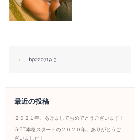
投
⟵
hp220719-3
稿
ナ
ビ
ゲ
最近の投稿
ー
シ
２０２１年、あけましておめでとうございます！
ョ
GIFT本格スタートの２０２０年、ありがとうご
ン
ざいました！