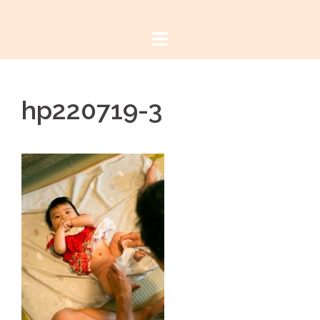
コ
ン
テ
ン
ツ
hp220719-3
へ
ス
キ
ッ
プ