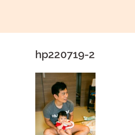
コ
ン
テ
ン
ツ
へ
hp220719-2
ス
キ
ッ
プ