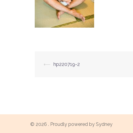
投
⟵
hp220719-2
稿
ナ
ビ
ゲ
© 2026 . Proudly powered by
Sydney