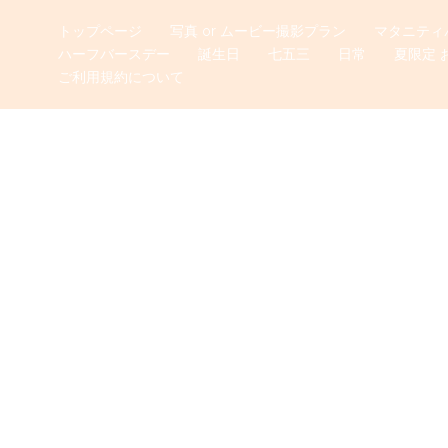
トップページ
写真 or ムービー撮影プラン
マタニティ
ハーフバースデー
誕生日
七五三
日常
夏限定 
ご利用規約について