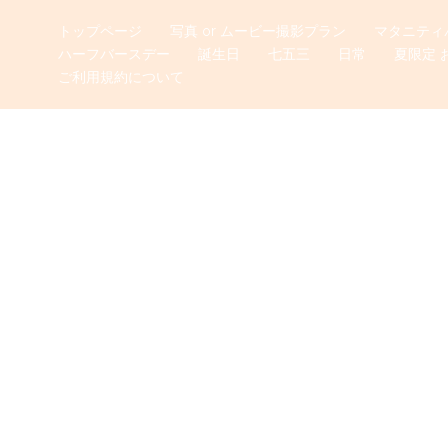
トップページ
写真 or ムービー撮影プラン
マタニティ
ハーフバースデー
誕生日
七五三
日常
夏限定 
ご利用規約について