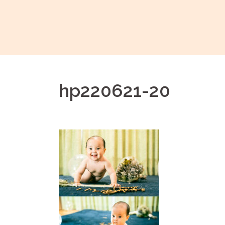
コ
ン
テ
ン
ツ
へ
hp220621-20
ス
キ
ッ
プ