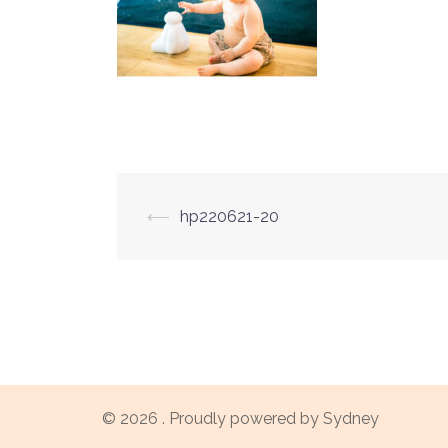
投
⟵
hp220621-20
稿
ナ
ビ
ゲ
© 2026 . Proudly powered by
Sydney