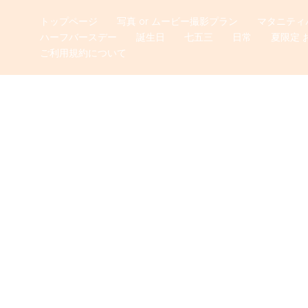
トップページ
写真 or ムービー撮影プラン
マタニティ
ハーフバースデー
誕生日
七五三
日常
夏限定 
ご利用規約について