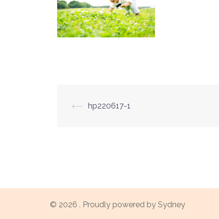
投
⟵
hp220617-1
稿
ナ
ビ
ゲ
© 2026 . Proudly powered by
Sydney