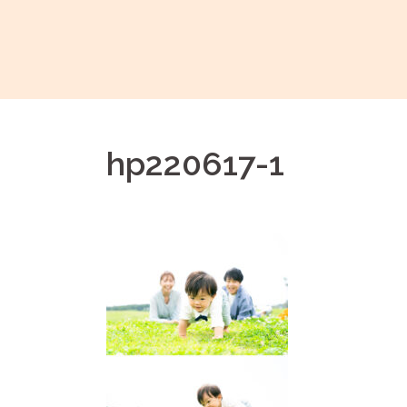
コ
ン
テ
ン
ツ
へ
hp220617-1
ス
キ
ッ
プ