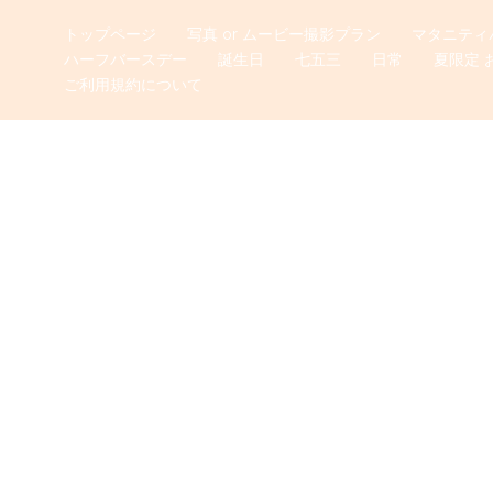
トップページ
写真 or ムービー撮影プラン
マタニティ
ハーフバースデー
誕生日
七五三
日常
夏限定 
ご利用規約について