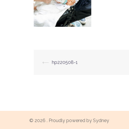
投
⟵
hp220508-1
稿
ナ
ビ
ゲ
© 2026 . Proudly powered by
Sydney