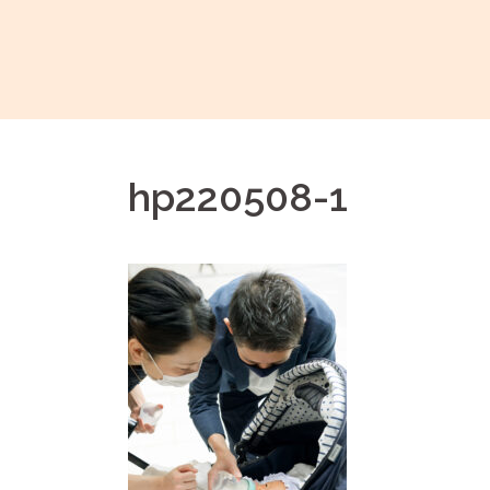
コ
ン
テ
ン
ツ
へ
hp220508-1
ス
キ
ッ
プ