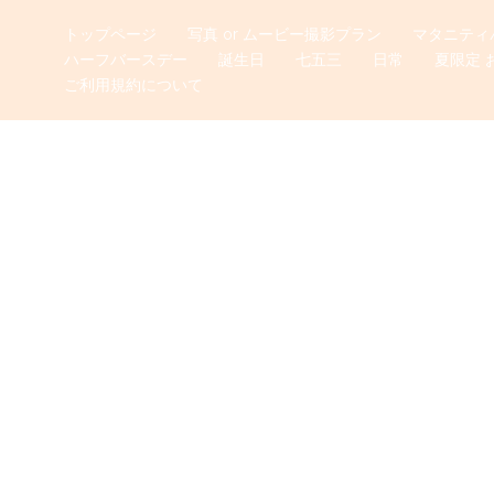
トップページ
写真 or ムービー撮影プラン
マタニティ
ハーフバースデー
誕生日
七五三
日常
夏限定 
ご利用規約について