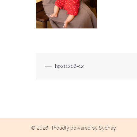
投
⟵
hp211206-12
稿
ナ
ビ
ゲ
© 2026 . Proudly powered by
Sydney