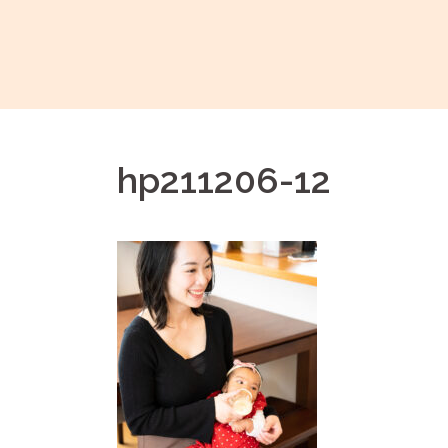
コ
ン
テ
ン
ツ
へ
hp211206-12
ス
キ
ッ
プ