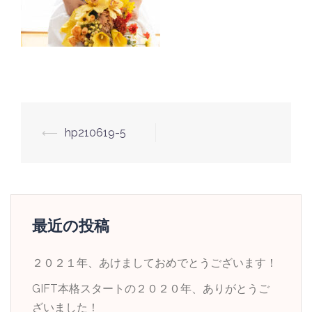
投
⟵
hp210619-5
稿
ナ
ビ
ゲ
最近の投稿
ー
シ
２０２１年、あけましておめでとうございます！
ョ
GIFT本格スタートの２０２０年、ありがとうご
ン
ざいました！