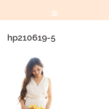
コ
ン
テ
ン
ツ
hp210619-5
へ
ス
キ
ッ
プ