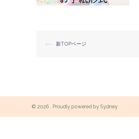
投
⟵
新TOPページ
稿
ナ
ビ
ゲ
© 2026 . Proudly powered by
Sydney
ー
シ