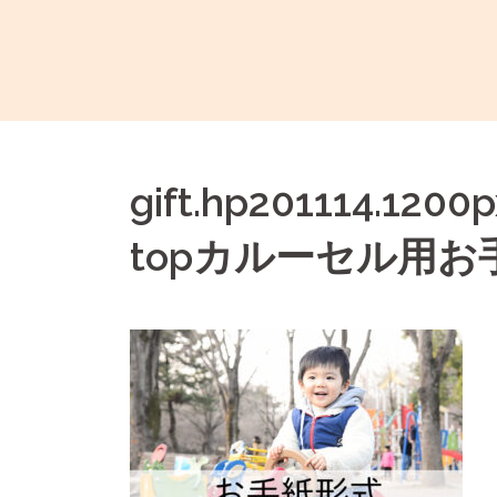
コ
ン
テ
ン
ツ
へ
gift.hp201114.120
ス
キ
topカルーセル用お
ッ
プ