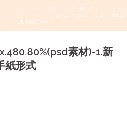
トップページ
写真 or ムービー撮影プラン
マタニティ
ハーフバースデー
誕生日
七五三
日常
夏限定 
ご利用規約について
0px.480.80%(psd素材)-1.新
手紙形式