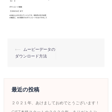
投
⟵
ムービーデータの
稿
ダウンロード方法
ナ
ビ
ゲ
ー
最近の投稿
シ
ョ
２０２１年、あけましておめでとうございます！
ン