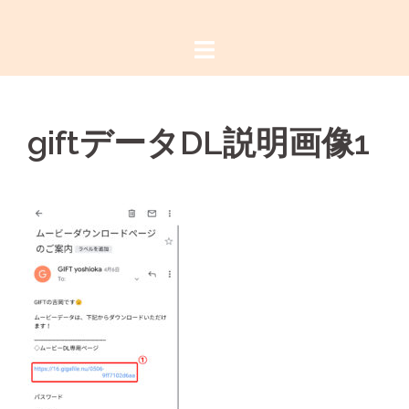
コ
ン
テ
ン
ツ
giftデータDL説明画像1
へ
ス
キ
ッ
プ