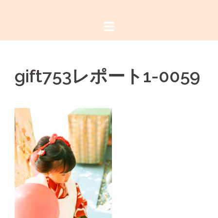
コ
ン
テ
ン
ツ
gift753レポート1-0059
へ
ス
キ
ッ
プ