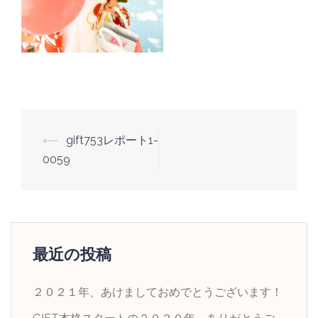
投
⟵
gift753レポート1-
稿
0059
ナ
ビ
ゲ
ー
最近の投稿
シ
ョ
２０２１年、あけましておめでとうございます！
ン