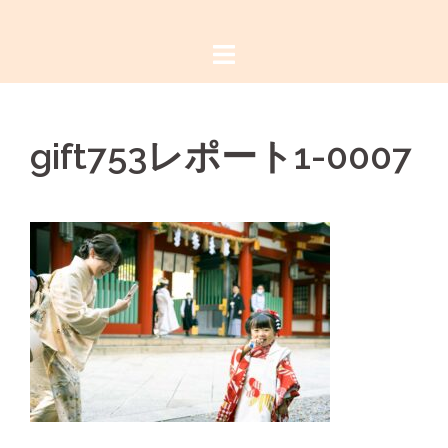
コ
ン
テ
ン
ツ
gift753レポート1-0007
へ
ス
キ
ッ
プ