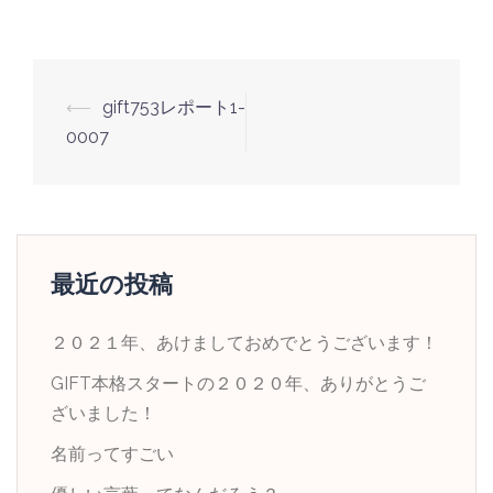
投
⟵
gift753レポート1-
稿
0007
ナ
ビ
ゲ
ー
最近の投稿
シ
ョ
２０２１年、あけましておめでとうございます！
ン
GIFT本格スタートの２０２０年、ありがとうご
ざいました！
名前ってすごい