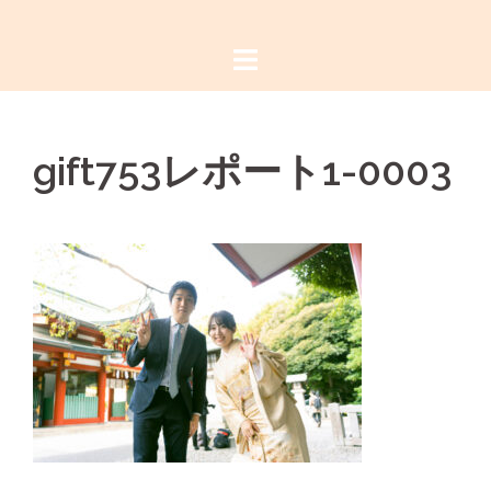
コ
ン
テ
ン
ツ
gift753レポート1-0003
へ
ス
キ
ッ
プ