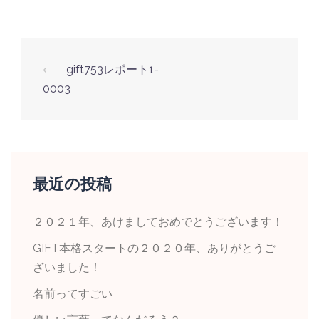
投
⟵
gift753レポート1-
稿
0003
ナ
ビ
ゲ
ー
最近の投稿
シ
ョ
２０２１年、あけましておめでとうございます！
ン
GIFT本格スタートの２０２０年、ありがとうご
ざいました！
名前ってすごい