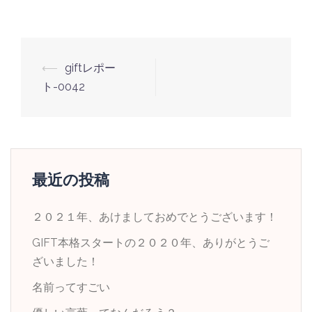
投
⟵
giftレポー
稿
ト-0042
ナ
ビ
ゲ
ー
最近の投稿
シ
ョ
２０２１年、あけましておめでとうございます！
ン
GIFT本格スタートの２０２０年、ありがとうご
ざいました！
名前ってすごい