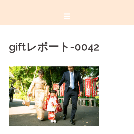
コ
ン
テ
ン
ツ
giftレポート-0042
へ
ス
キ
ッ
プ