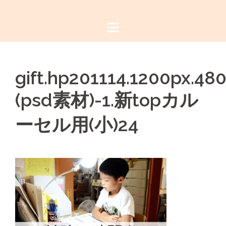
コ
ン
テ
ン
ツ
gift.hp201114.1200px.48
へ
ス
(psd素材)-1.新topカル
キ
ッ
ーセル用(小)24
プ