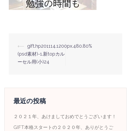
投
⟵
gift.hp201114.1200px.480.80%
稿
(psd素材)-1.新topカル
ナ
ーセル用(小)24
ビ
ゲ
ー
シ
最近の投稿
ョ
ン
２０２１年、あけましておめでとうございます！
GIFT本格スタートの２０２０年、ありがとうご