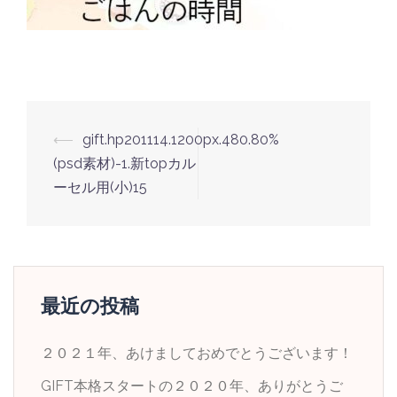
投
⟵
gift.hp201114.1200px.480.80%
稿
(psd素材)-1.新topカル
ナ
ーセル用(小)15
ビ
ゲ
ー
シ
最近の投稿
ョ
ン
２０２１年、あけましておめでとうございます！
GIFT本格スタートの２０２０年、ありがとうご