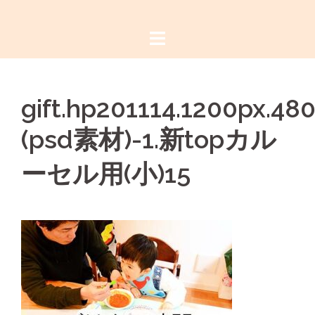
コ
ン
テ
ン
ツ
gift.hp201114.1200px.48
へ
ス
(psd素材)-1.新topカル
キ
ッ
ーセル用(小)15
プ