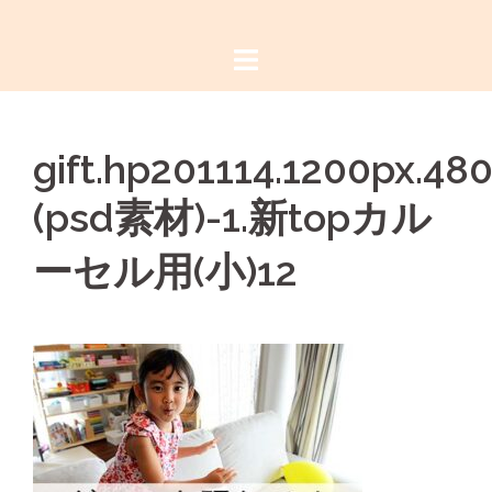
コ
ン
テ
ン
ツ
gift.hp201114.1200px.48
へ
ス
(psd素材)-1.新topカル
キ
ッ
ーセル用(小)12
プ