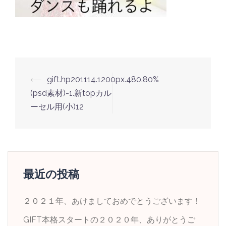
投
⟵
gift.hp201114.1200px.480.80%
稿
(psd素材)-1.新topカル
ナ
ーセル用(小)12
ビ
ゲ
ー
シ
最近の投稿
ョ
ン
２０２１年、あけましておめでとうございます！
GIFT本格スタートの２０２０年、ありがとうご