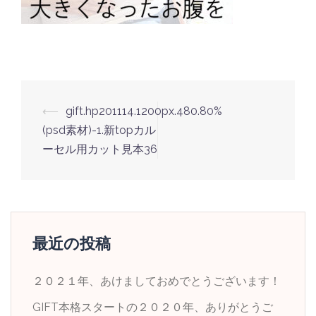
投
⟵
gift.hp201114.1200px.480.80%
稿
(psd素材)-1.新topカル
ナ
ーセル用カット見本36
ビ
ゲ
ー
シ
最近の投稿
ョ
ン
２０２１年、あけましておめでとうございます！
GIFT本格スタートの２０２０年、ありがとうご