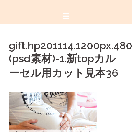
コ
ン
テ
ン
ツ
gift.hp201114.1200px.48
へ
ス
(psd素材)-1.新topカル
キ
ッ
ーセル用カット見本36
プ