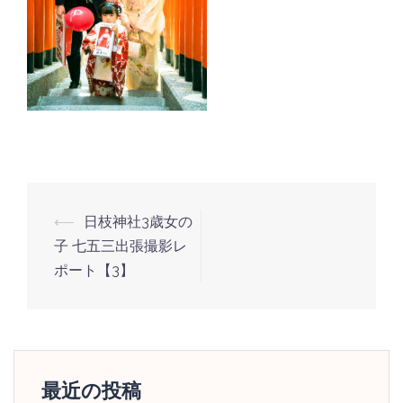
投
⟵
日枝神社3歳女の
稿
子 七五三出張撮影レ
ナ
ポート【3】
ビ
ゲ
ー
シ
最近の投稿