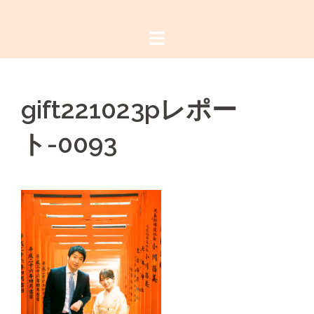
コ
ン
テ
ン
ツ
gift221023pレポー
へ
ス
ト-0093
キ
ッ
プ