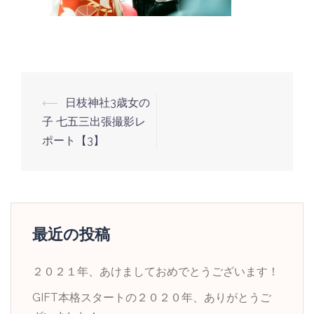
投
⟵
日枝神社3歳女の
稿
子 七五三出張撮影レ
ナ
ポート【3】
ビ
ゲ
ー
シ
最近の投稿
ョ
ン
２０２１年、あけましておめでとうございます！
GIFT本格スタートの２０２０年、ありがとうご