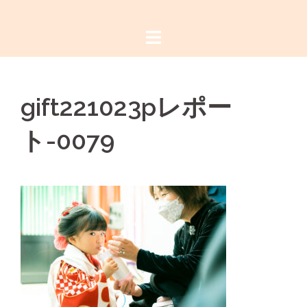
コ
ン
テ
ン
ツ
gift221023pレポー
へ
ス
ト-0079
キ
ッ
プ