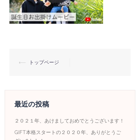
投
⟵
トップページ
稿
ナ
ビ
ゲ
最近の投稿
ー
シ
２０２１年、あけましておめでとうございます！
ョ
GIFT本格スタートの２０２０年、ありがとうご
ン