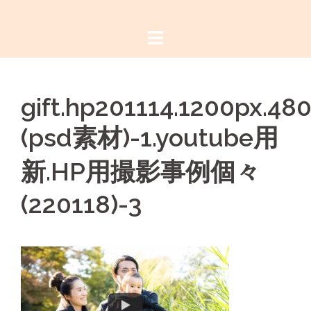
コ
ン
テ
ン
ツ
gift.hp201114.1200px.48
へ
ス
(psd素材)-1.youtube用
キ
ッ
新.HP用撮影事例個々
プ
(220118)-3